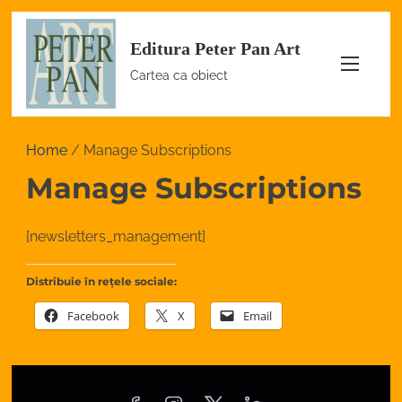
S
Editura Peter Pan Art
k
i
Cartea ca obiect
p
t
o
Home
/ Manage Subscriptions
c
Manage Subscriptions
o
n
[newsletters_management]
t
e
Distribuie în reţele sociale:
n
Facebook
X
Email
t