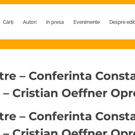
Cărți
Autori
In presa
Evenimente
Despre edi
tre – Conferinta Const
 – Cristian Oeffner Opr
tre – Conferinta Const
 – Cristian Oeffner Opr