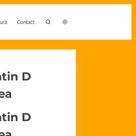
tură
Contact
atin D
ea
atin D
ea