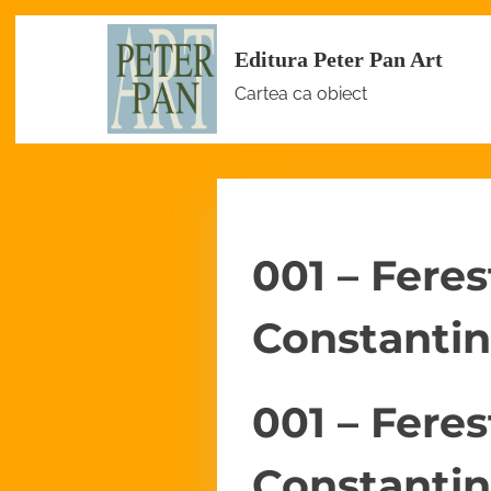
S
Editura Peter Pan Art
k
Cartea ca obiect
i
p
t
o
c
001 – Feres
o
n
Constantin
t
e
n
001 – Feres
t
Constantin