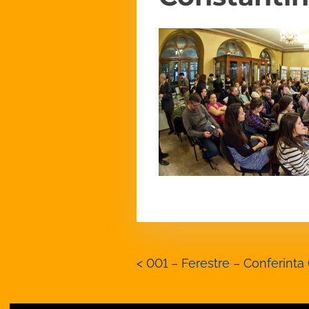
P
<
001 – Ferestre – Conferinta
o